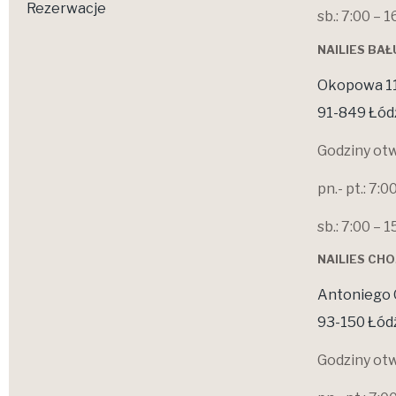
Rezerwacje
sb.: 7:00 – 1
NAILIES BA
Okopowa 1
91-849 Łód
Godziny otw
pn.- pt.: 7:0
sb.: 7:00 – 1
NAILIES CH
Antoniego 
93-150 Łód
Godziny otw