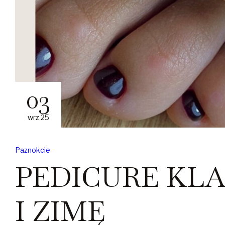
03
wrz 25
Paznokcie
PEDICURE KLA
I ZIMĘ