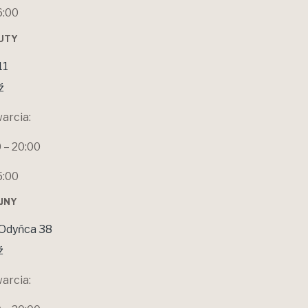
6:00
ŁUTY
11
ź
arcia:
0 – 20:00
5:00
OJNY
Odyńca 38
ź
arcia: