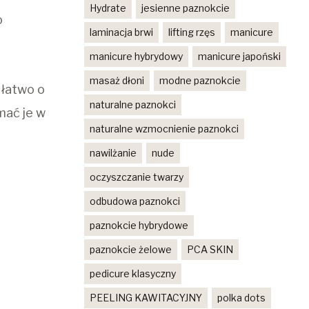
Hydrate
jesienne paznokcie
o
laminacja brwi
lifting rzęs
manicure
manicure hybrydowy
manicure japoński
masaż dłoni
modne paznokcie
 łatwo o
naturalne paznokci
mać je w
naturalne wzmocnienie paznokci
nawilżanie
nude
oczyszczanie twarzy
odbudowa paznokci
paznokcie hybrydowe
paznokcie żelowe
PCA SKIN
pedicure klasyczny
PEELING KAWITACYJNY
polka dots