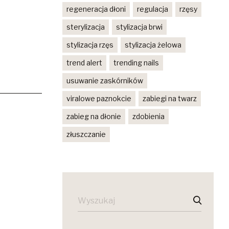
regeneracja dłoni
regulacja
rzęsy
sterylizacja
stylizacja brwi
stylizacja rzęs
stylizacja żelowa
trend alert
trending nails
usuwanie zaskórników
viralowe paznokcie
zabiegi na twarz
zabieg na dłonie
zdobienia
złuszczanie
SZUKAJ