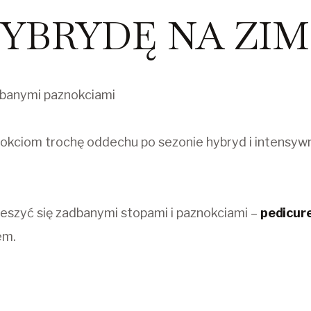
YBRYDĘ NA ZIM
adbanymi paznokciami
nokciom trochę oddechu po sezonie hybryd i intensyw
cieszyć się zadbanymi stopami i paznokciami –
pedicur
em.