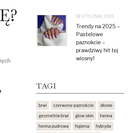
Ę?
18 STYCZNIA, 2025
Trendy na 2025 –
Pastelowe
paznokcie –
prawdziwy hit tej
wiosny!
nych
TAGI
e
brwi
czerwone paznokcie
dłonie
geometria brwi
glow skin
henna
henna pudrowa
higiena
hybryda