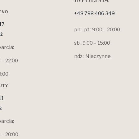
INFOLINIA
OTNO
+48 798 406 349
47
pn.- pt.: 9:00 – 20:00
ź
sb.: 9:00 – 15:00
arcia:
ndz.: Nieczynne
0 – 22:00
6:00
ŁUTY
11
ź
arcia:
0 – 20:00