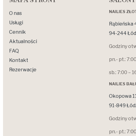
MAPA STRONY
SALONY
NAILIES ZŁ
O nas
Usługi
Rąbieńska 
Cennik
94-244 Łód
Aktualności
Godziny otw
FAQ
pn.- pt.: 7:0
Kontakt
Rezerwacje
sb.: 7:00 – 1
NAILIES BA
Okopowa 1
91-849 Łód
Godziny otw
pn.- pt.: 7:0