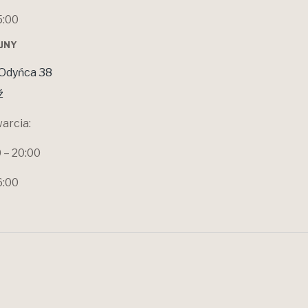
5:00
OJNY
Odyńca 38
ź
arcia:
0 – 20:00
6:00