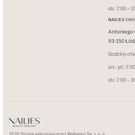
sb.: 7:00 – 1
NAILIES CH
Antoniego 
93-150 Łód
Godziny otw
pn.- pt.: 7:0
sb.: 7:00 – 1
2026 Strona wdrożona przez Webemo Sp. z. o. o