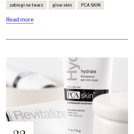
zabiegi na twarz
glow skin
PCA SKIN
Read more
23