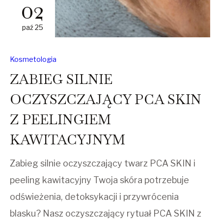
02
paź 25
Kosmetologia
ZABIEG SILNIE
OCZYSZCZAJĄCY PCA SKIN
Z PEELINGIEM
KAWITACYJNYM
Zabieg silnie oczyszczający twarz PCA SKIN i
peeling kawitacyjny Twoja skóra potrzebuje
odświeżenia, detoksykacji i przywrócenia
blasku? Nasz oczyszczający rytuał PCA SKIN z