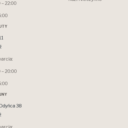
0 – 22:00
6:00
ŁUTY
11
ź
arcia:
0 – 20:00
5:00
OJNY
Odyńca 38
ź
arcia: