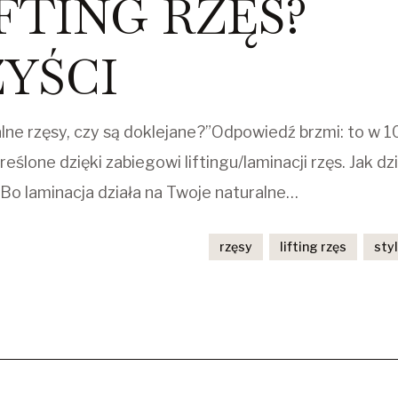
FTING RZĘS?
ZYŚCI
alne rzęsy, czy są doklejane?”Odpowiedź brzmi: to w 
ślone dzięki zabiegowi liftingu/laminacji rzęs. Jak dz
Bo laminacja działa na Twoje naturalne…
rzęsy
lifting rzęs
styl