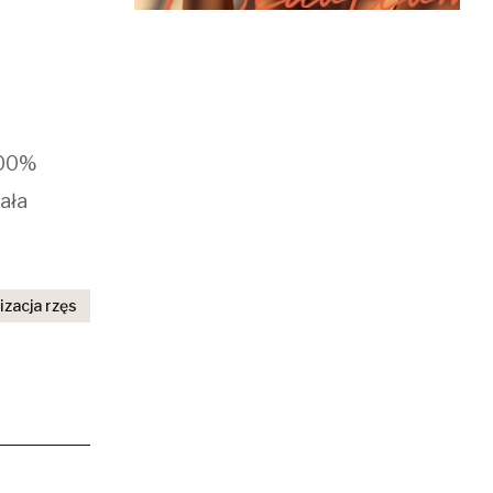
100%
iała
izacja rzęs