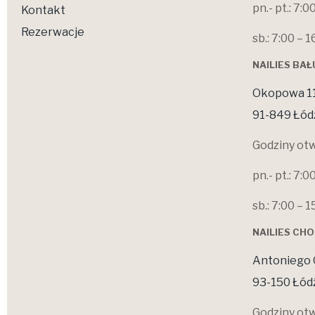
pn.- pt.: 7:0
Kontakt
Rezerwacje
sb.: 7:00 – 1
NAILIES BA
Okopowa 1
91-849 Łód
Godziny otw
pn.- pt.: 7:0
sb.: 7:00 – 1
NAILIES CH
Antoniego 
93-150 Łód
Godziny otw