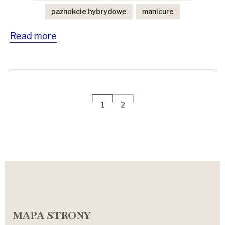
paznokcie hybrydowe
manicure
Read more
STRONICOWANIE
1
2
WPISÓW
MAPA STRONY