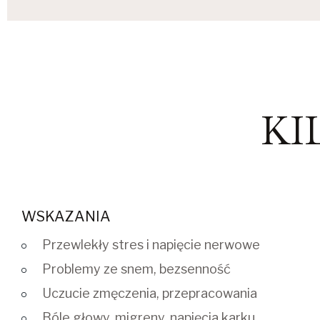
KI
WSKAZANIA
Przewlekły stres i napięcie nerwowe
Problemy ze snem, bezsenność
Uczucie zmęczenia, przepracowania
Bóle głowy, migreny, napięcia karku