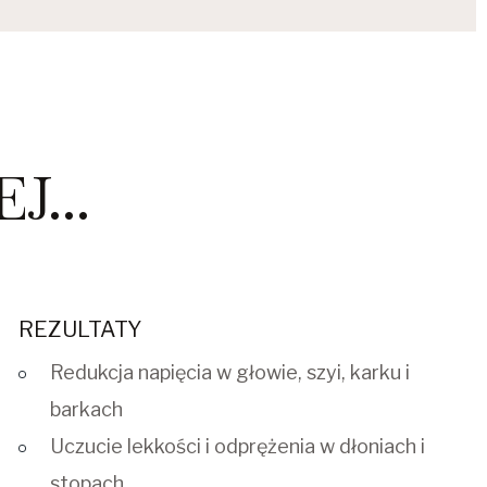
...
REZULTATY
Redukcja napięcia w głowie, szyi, karku i
barkach
Uczucie lekkości i odprężenia w dłoniach i
stopach