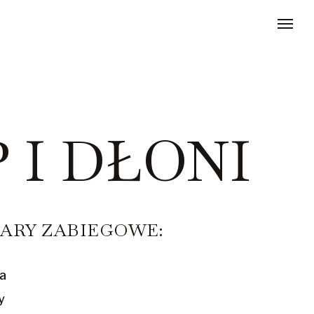
 I DŁONI
ARY ZABIEGOWE:
wa
y