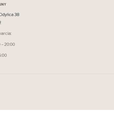
OJNY
Odyńca 38
ź
arcia:
0 – 20:00
6:00