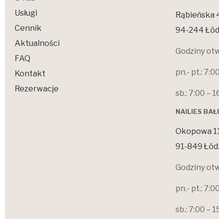
Usługi
Rąbieńska 
Cennik
94-244 Łód
Aktualności
Godziny otw
FAQ
pn.- pt.: 7:0
Kontakt
Rezerwacje
sb.: 7:00 – 1
NAILIES BA
Okopowa 1
91-849 Łód
Godziny otw
pn.- pt.: 7:0
sb.: 7:00 – 1