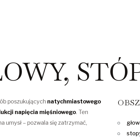
OWY, STÓP
OBSZ
sób poszukujących
natychmiastowego
dukcji napięcia mięśniowego
. Ten
gło
i na umysł – pozwala się zatrzymać,
stop