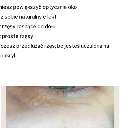
gniesz powiększyć optycznie oko
isz sobie naturalny efekt
z rzęsy rosnące do dołu
z proste rzęsy
noakryl