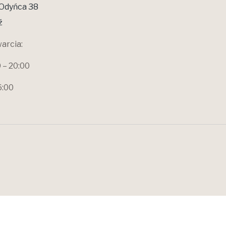
Odyńca 38
ź
arcia:
0 – 20:00
6:00