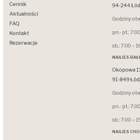
Cennik
94-244 Łód
Aktualności
Godziny otw
FAQ
pn.- pt.: 7:0
Kontakt
Rezerwacje
sb.: 7:00 – 1
NAILIES BA
Okopowa 1
91-849 Łód
Godziny otw
pn.- pt.: 7:0
sb.: 7:00 – 1
NAILIES CH