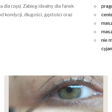
pra
dla rzęs). Zabieg idealny dla fanek
cen
od kondycji, długości, gęstości oraz
mas
mas
nie możesz przedłużać rzęs, bo jesteś uczulona na
cyja