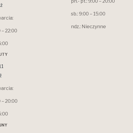
pn.- pt.: 9:00 – 20:00
ź
sb.: 9:00 – 15:00
arcia:
ndz.: Nieczynne
0 – 22:00
6:00
ŁUTY
11
ź
arcia:
0 – 20:00
5:00
OJNY